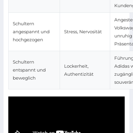
Kunden
Angestel
Schultern
Volkswa
angespannt und
Stress, Nervosität
unruhig
hochgezogen
Präsent
Führung
Schultern
Lockerheit,
Adidas w
entspannt und
Authentizität
zugängl
beweglich
souverä