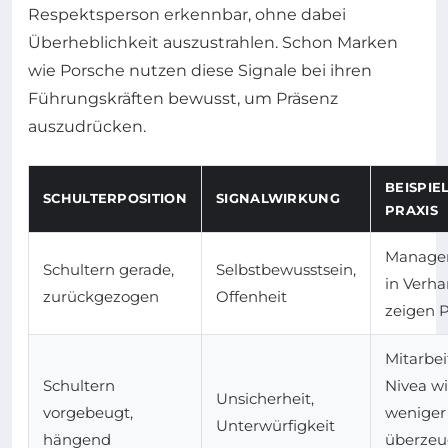
Respektsperson erkennbar, ohne dabei
Überheblichkeit auszustrahlen. Schon Marken
wie Porsche nutzen diese Signale bei ihren
Führungskräften bewusst, um Präsenz
auszudrücken.
BEISPIE
SCHULTERPOSITION
SIGNALWIRKUNG
PRAXIS
Manager
Schultern gerade,
Selbstbewusstsein,
in Verh
zurückgezogen
Offenheit
zeigen 
Mitarbei
Schultern
Nivea w
Unsicherheit,
vorgebeugt,
weniger
Unterwürfigkeit
hängend
überzeu