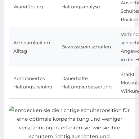
Ausrich
Wandübung
Haltungsanalyse
Schulte
Rücken
Verhind
Achtsamkeit im
schlech
Bewusstsein schaffen
Alltag
Angewo
in der 
Stärkt
Kombiniertes
Dauerhafte
Muskul
Haltungstraining
Haltungverbesserung
Wirkun