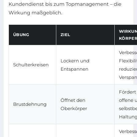
Kundendienst bis zum Topmanagement – die
Wirkung maßgeblich.
WIRKUN
ÜBUNG
ZIEL
KÖRPE
Verbess
Lockern und
Flexibil
Schulterkreisen
Entspannen
reduzie
Verspa
Fördert
Öffnet den
offene 
Brustdehnung
Oberkörper
selbstb
Haltun
Verbess