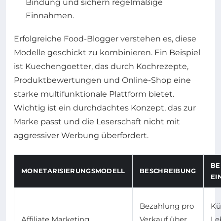
Bindung und sichern regelmäßige
Einnahmen.
Erfolgreiche Food-Blogger verstehen es, diese
Modelle geschickt zu kombinieren. Ein Beispiel
ist Kuechengoetter, das durch Kochrezepte,
Produktbewertungen und Online-Shop eine
starke multifunktionale Plattform bietet.
Wichtig ist ein durchdachtes Konzept, das zur
Marke passt und die Leserschaft nicht mit
aggressiver Werbung überfordert.
BE
MONETARISIERUNGSMODELL
BESCHREIBUNG
EI
Bezahlung pro
Kü
Affiliate Marketing
Verkauf über
Le