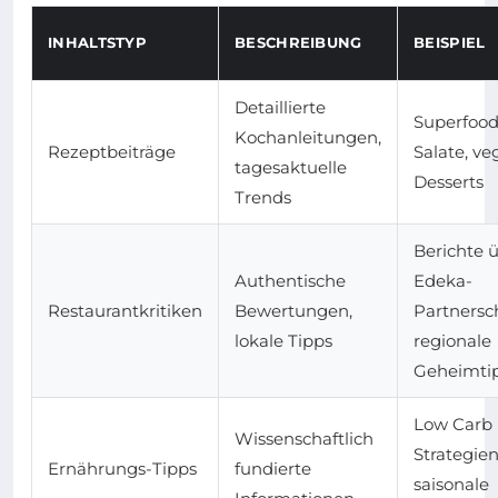
INHALTSTYP
BESCHREIBUNG
BEISPIEL
Detaillierte
Superfood
Kochanleitungen,
Rezeptbeiträge
Salate, v
tagesaktuelle
Desserts
Trends
Berichte 
Authentische
Edeka-
Restaurantkritiken
Bewertungen,
Partnersc
lokale Tipps
regionale
Geheimti
Low Carb
Wissenschaftlich
Strategien
Ernährungs-Tipps
fundierte
saisonale