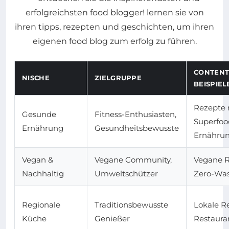
CONTENT
NISCHE
ZIELGRUPPE
BEISPIEL
Rezepte 
Gesunde
Fitness-Enthusiasten,
Superfoo
Ernährung
Gesundheitsbewusste
Ernährun
Vegan &
Vegane Community,
Vegane R
Nachhaltig
Umweltschützer
Zero-Was
Regionale
Traditionsbewusste
Lokale R
Küche
Genießer
Restaura