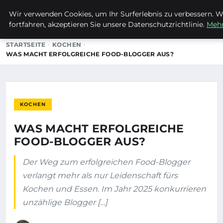
Wir verwenden Cookies, um Ihr Surferlebnis zu verbessern. W
MTUCLUB
fortfahren, akzeptieren Sie unsere Datenschutzrichtlinie.
Mehr
STARTSEITE
KOCHEN
WAS MACHT ERFOLGREICHE FOOD-BLOGGER AUS?
KOCHEN
WAS MACHT ERFOLGREICHE
FOOD-BLOGGER AUS?
Der Weg zum erfolgreichen Food-Blogger
verlangt mehr als nur Leidenschaft fürs
Kochen und Essen. Im Jahr 2025 konkurrieren
unzählige Blogger […]