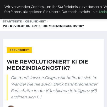
Wir verwenden Cookies, um Ihr Surferlebnis zu verbessern. W
MTUCLUB
fortfahren, akzeptieren Sie unsere Datenschutzrichtlinie.
Mehr
STARTSEITE
GESUNDHEIT
WIE REVOLUTIONIERT KI DIE MEDIZINDIAGNOSTIK?
GESUNDHEIT
WIE REVOLUTIONIERT KI DIE
MEDIZINDIAGNOSTIK?
Die medizinische Diagnostik befindet sich im
Wandel wie nie zuvor. Dank bahnbrechender
Fortschritte in der Künstlichen Intelligenz (KI)
eröffnen sich […]