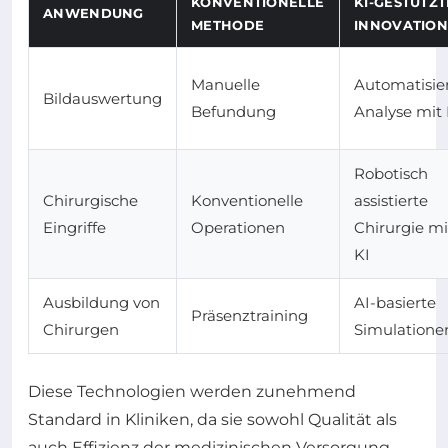
KONVENTIONELLE
KI-GESTÜTZT
ANWENDUNG
METHODE
INNOVATIO
Manuelle
Automatisie
Bildauswertung
Befundung
Analyse mit 
Robotisch
Chirurgische
Konventionelle
assistierte
Eingriffe
Operationen
Chirurgie mi
KI
Ausbildung von
AI-basierte
Präsenztraining
Chirurgen
Simulatione
Diese Technologien werden zunehmend
Standard in Kliniken, da sie sowohl Qualität als
auch Effizienz der medizinischen Versorgung