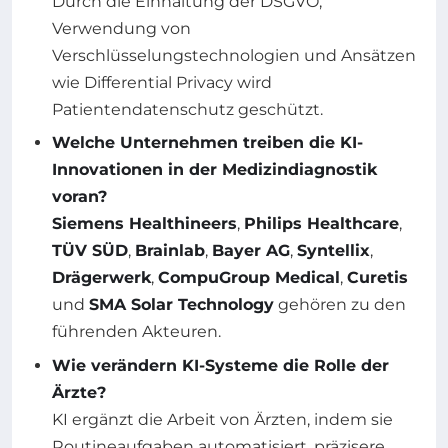
Durch die Einhaltung der DSGVO,
Verwendung von
Verschlüsselungstechnologien und Ansätzen
wie Differential Privacy wird
Patientendatenschutz geschützt.
Welche Unternehmen treiben die KI-
Innovationen in der Medizindiagnostik
voran?
Siemens Healthineers
,
Philips Healthcare
,
TÜV SÜD
,
Brainlab
,
Bayer AG
,
Syntellix
,
Drägerwerk
,
CompuGroup Medical
,
Curetis
und
SMA Solar Technology
gehören zu den
führenden Akteuren.
Wie verändern KI-Systeme die Rolle der
Ärzte?
KI ergänzt die Arbeit von Ärzten, indem sie
Routineaufgaben automatisiert, präzisere