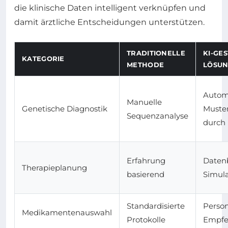
die klinische Daten intelligent verknüpfen und
damit ärztliche Entscheidungen unterstützen.
TRADITIONELLE
KI-GE
KATEGORIE
METHODE
LÖSU
Automa
Manuelle
Genetische Diagnostik
Muste
Sequenzanalyse
durch 
Erfahrung
Datenb
Therapieplanung
basierend
Simul
Standardisierte
Person
Medikamentenauswahl
Protokolle
Empfe