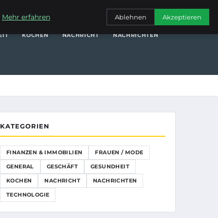
NANZEN & IMMOBILIEN
FRAUEN / MODE
GENERAL
GESCHÄFT
.
Mehr erfahren
Ablehnen
Akzeptieren
EIT
KOCHEN
NACHRICHT
NACHRICHTEN
KATEGORIEN
FINANZEN & IMMOBILIEN
FRAUEN / MODE
GENERAL
GESCHÄFT
GESUNDHEIT
KOCHEN
NACHRICHT
NACHRICHTEN
TECHNOLOGIE