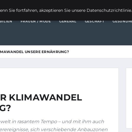
FI
nn Sie fortfahren, akzeptieren Sie unsere Datenschutzrichtlinie
BILIEN
FRAUEN / MODE
GENERAL
GESCHÄFT
GESUNDH
LIMAWANDEL UNSERE ERNÄHRUNG?
ER KLIMAWANDEL
G?
welt in rasantem Tempo – und mit ihm auch
erereignisse, sich verschiebende Anbauzonen