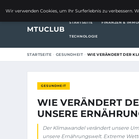
19. SEPTEMBER 2025
Wir verwenden Cookies, um Ihr Surferlebnis zu verbessern. We
STARTSEITE
FINANZEN & IMMO
MTUCLUB
TECHNOLOGIE
STARTSEITE
GESUNDHEIT
WIE VERÄNDERT DER K
GESUNDHEIT
WIE VERÄNDERT D
UNSERE ERNÄHRUN
Der Klimawandel verändert unsere Um
unsere Ernährungswelt. Extreme Wett