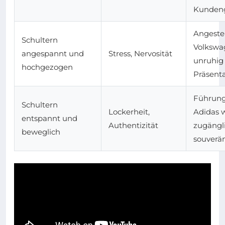
Kunden
Angestel
Schultern
Volkswa
angespannt und
Stress, Nervosität
unruhig
hochgezogen
Präsent
Führung
Schultern
Lockerheit,
Adidas w
entspannt und
Authentizität
zugängl
beweglich
souverä