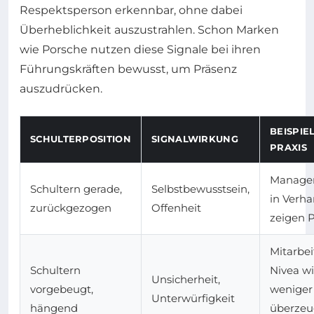
Respektsperson erkennbar, ohne dabei
Überheblichkeit auszustrahlen. Schon Marken
wie Porsche nutzen diese Signale bei ihren
Führungskräften bewusst, um Präsenz
auszudrücken.
BEISPIE
SCHULTERPOSITION
SIGNALWIRKUNG
PRAXIS
Manager
Schultern gerade,
Selbstbewusstsein,
in Verh
zurückgezogen
Offenheit
zeigen 
Mitarbei
Schultern
Nivea w
Unsicherheit,
vorgebeugt,
weniger
Unterwürfigkeit
hängend
überzeu