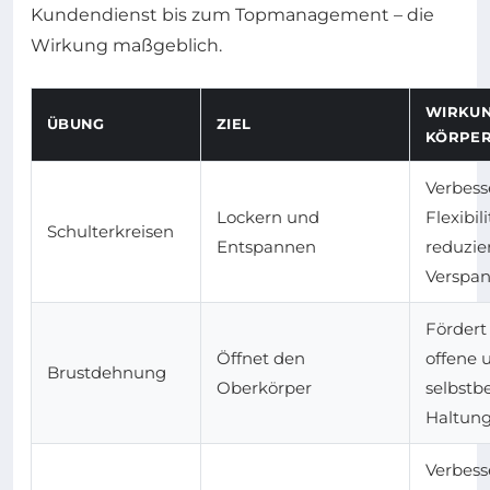
Kundendienst bis zum Topmanagement – die
Wirkung maßgeblich.
WIRKUN
ÜBUNG
ZIEL
KÖRPE
Verbess
Lockern und
Flexibil
Schulterkreisen
Entspannen
reduzie
Verspa
Fördert
Öffnet den
offene 
Brustdehnung
Oberkörper
selbstb
Haltun
Verbess