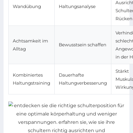
Ausrich
Wandübung
Haltungsanalyse
Schulte
Rücken
Verhind
Achtsamkeit im
schlech
Bewusstsein schaffen
Alltag
Angewo
in der 
Stärkt
Kombiniertes
Dauerhafte
Muskul
Haltungstraining
Haltungverbesserung
Wirkun