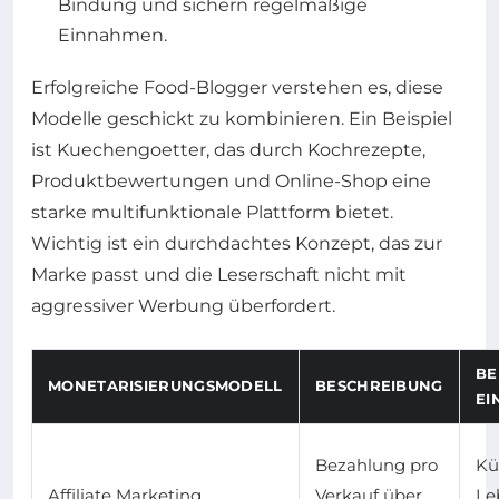
Bindung und sichern regelmäßige
Einnahmen.
Erfolgreiche Food-Blogger verstehen es, diese
Modelle geschickt zu kombinieren. Ein Beispiel
ist Kuechengoetter, das durch Kochrezepte,
Produktbewertungen und Online-Shop eine
starke multifunktionale Plattform bietet.
Wichtig ist ein durchdachtes Konzept, das zur
Marke passt und die Leserschaft nicht mit
aggressiver Werbung überfordert.
BE
MONETARISIERUNGSMODELL
BESCHREIBUNG
EI
Bezahlung pro
Kü
Affiliate Marketing
Verkauf über
Le