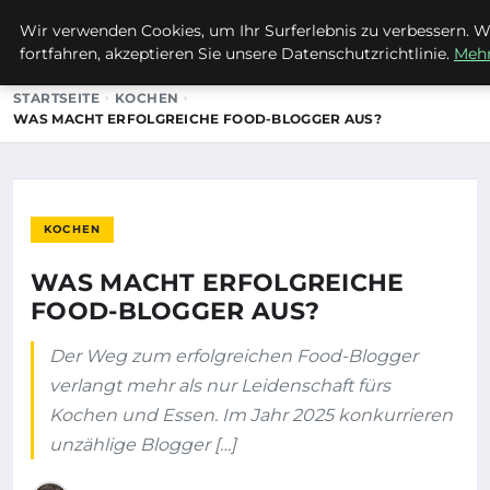
Wir verwenden Cookies, um Ihr Surferlebnis zu verbessern. W
MTUCLUB
fortfahren, akzeptieren Sie unsere Datenschutzrichtlinie.
Mehr
STARTSEITE
KOCHEN
WAS MACHT ERFOLGREICHE FOOD-BLOGGER AUS?
KOCHEN
WAS MACHT ERFOLGREICHE
FOOD-BLOGGER AUS?
Der Weg zum erfolgreichen Food-Blogger
verlangt mehr als nur Leidenschaft fürs
Kochen und Essen. Im Jahr 2025 konkurrieren
unzählige Blogger […]