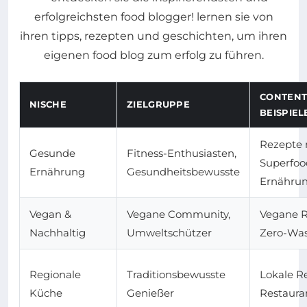
CONTENT
NISCHE
ZIELGRUPPE
BEISPIEL
Rezepte 
Gesunde
Fitness-Enthusiasten,
Superfoo
Ernährung
Gesundheitsbewusste
Ernährun
Vegan &
Vegane Community,
Vegane R
Nachhaltig
Umweltschützer
Zero-Was
Regionale
Traditionsbewusste
Lokale R
Küche
Genießer
Restaura