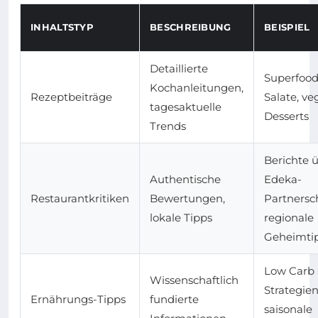
INHALTSTYP
BESCHREIBUNG
BEISPIEL
Detaillierte
Superfood
Kochanleitungen,
Rezeptbeiträge
Salate, v
tagesaktuelle
Desserts
Trends
Berichte 
Authentische
Edeka-
Restaurantkritiken
Bewertungen,
Partnersc
lokale Tipps
regionale
Geheimti
Low Carb
Wissenschaftlich
Strategien
Ernährungs-Tipps
fundierte
saisonale