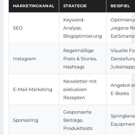
MARKETINGKANAL
STRATEGIE
BEISPIEL
Keyword-
Optimieru
SEO
Analyse,
„vegane Re
Blogoptimierung
EatSmarte
Regelmäßige
Visuelle F
Instagram
Posts & Stories,
Darstellun
Hashtags
JulesHapp
Newsletter mit
Angebot ei
E-Mail-Marketing
exklusiven
E-Books
Rezepten
Gesponserte
Springlan
Sponsoring
Beiträge,
Equipment
Produkttests