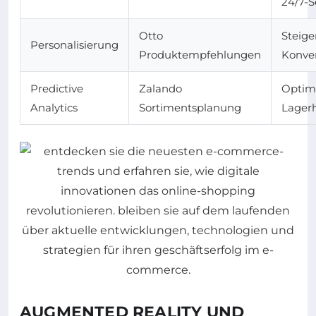
24/7-S
Otto
Steige
Personalisierung
Produktempfehlungen
Konver
Predictive
Zalando
Optim
Analytics
Sortimentsplanung
Lager
AUGMENTED REALITY UND