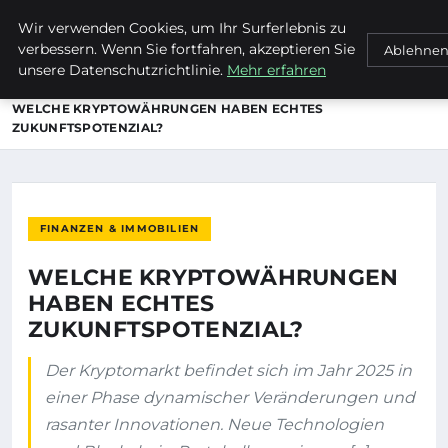
Wir verwenden Cookies, um Ihr Surferlebnis zu
MTUCLUB
verbessern. Wenn Sie fortfahren, akzeptieren Sie
Ablehne
unsere Datenschutzrichtlinie.
Mehr erfahren
STARTSEITE
FINANZEN & IMMOBILIEN
WELCHE KRYPTOWÄHRUNGEN HABEN ECHTES
ZUKUNFTSPOTENZIAL?
FINANZEN & IMMOBILIEN
WELCHE KRYPTOWÄHRUNGEN
HABEN ECHTES
ZUKUNFTSPOTENZIAL?
Der Kryptomarkt befindet sich im Jahr 2025 in
einer Phase dynamischer Veränderungen und
rasanter Innovationen. Neue Technologien