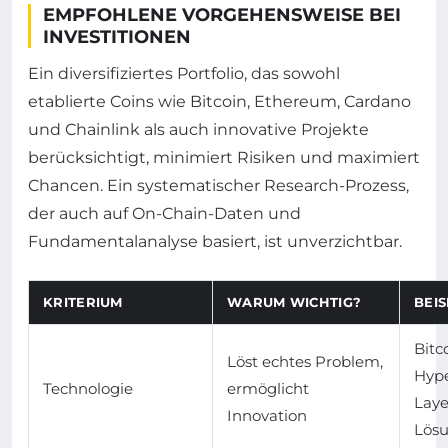
EMPFOHLENE VORGEHENSWEISE BEI
INVESTITIONEN
Ein diversifiziertes Portfolio, das sowohl
etablierte Coins wie Bitcoin, Ethereum, Cardano
und Chainlink als auch innovative Projekte
berücksichtigt, minimiert Risiken und maximiert
Chancen. Ein systematischer Research-Prozess,
der auch auf On-Chain-Daten und
Fundamentalanalyse basiert, ist unverzichtbar.
KRITERIUM
WARUM WICHTIG?
BEIS
Bitc
Löst echtes Problem,
Hype
Technologie
ermöglicht
Laye
Innovation
Lös