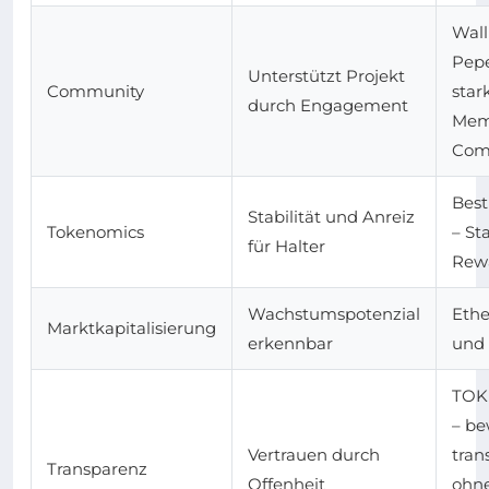
Wall
Pepe
Unterstützt Projekt
Community
star
durch Engagement
Mem
Com
Best
Stabilität und Anreiz
Tokenomics
– St
für Halter
Rew
Wachstumspotenzial
Eth
Marktkapitalisierung
erkennbar
und 
TOK
– be
Vertrauen durch
tran
Transparenz
Offenheit
ohn