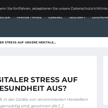
FI
nn Sie fortfahren, akzeptieren Sie unsere Datenschutzrichtlinie
BILIEN
FRAUEN / MODE
GENERAL
GESCHÄFT
GESUNDH
LER STRESS AUF UNSERE MENTALE…
GITALER STRESS AUF
ESUNDHEIT AUS?
t, in der Geräte von renommierten Herstellern
genwärtig sind, gewinnen die […]