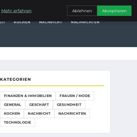
NANZEN & IMMOBILIEN
FRAUEN / MODE
GENERAL
GESCHÄFT
.
Mehr erfahren
Ablehnen
Akzeptieren
EIT
KOCHEN
NACHRICHT
NACHRICHTEN
KATEGORIEN
FINANZEN & IMMOBILIEN
FRAUEN / MODE
GENERAL
GESCHÄFT
GESUNDHEIT
KOCHEN
NACHRICHT
NACHRICHTEN
TECHNOLOGIE