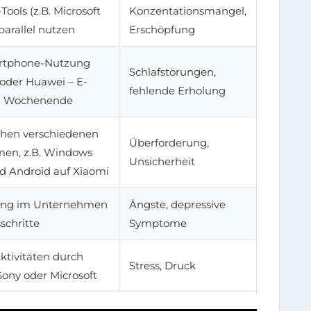
ools (z.B. Microsoft
Konzentationsmangel,
parallel nutzen
Erschöpfung
rtphone-Nutzung
Schlafstörungen,
oder Huawei – E-
fehlende Erholung
m Wochenende
chen verschiedenen
Überforderung,
men, z.B. Windows
Unsicherheit
d Android auf Xiaomi
ung im Unternehmen
Ängste, depressive
schritte
Symptome
ktivitäten durch
Stress, Druck
Sony oder Microsoft