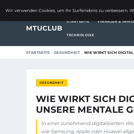
23. JULI 2025
Wir verwenden Cookies, um Ihr Surferlebnis zu verbessern. We
STARTSEITE
FINANZEN & IMMO
MTUCLUB
TECHNOLOGIE
STARTSEITE
GESUNDHEIT
WIE WIRKT SICH DIGITA
GESUNDHEIT
WIE WIRKT SICH DI
UNSERE MENTALE G
In einer zunehmend digitalisierten Wel
wie Samsung, Apple oder Huawei allge