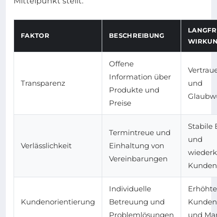
Mittelpunkt stellt.
LANGFR
FAKTOR
BESCHREIBUNG
WIRKU
Offene
Vertrau
Information über
Transparenz
und
Produkte und
Glaubwü
Preise
Stabile
Termintreue und
und
Verlässlichkeit
Einhaltung von
wieder
Vereinbarungen
Kunden
Individuelle
Erhöhte
Kundenorientierung
Betreuung und
Kundenl
Problemlösungen
und Ma