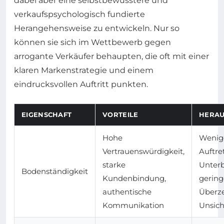
dabei aber eine selbstbewusstere und
verkaufspsychologisch fundierte
Herangehensweise zu entwickeln. Nur so
können sie sich im Wettbewerb gegen
arrogante Verkäufer behaupten, die oft mit einer
klaren Markenstrategie und einem
eindrucksvollen Auftritt punkten.
EIGENSCHAFT
VORTEILE
HERA
Hohe
Wenige
Vertrauenswürdigkeit,
Auftre
starke
Unter
Bodenständigkeit
Kundenbindung,
gering
authentische
Überze
Kommunikation
Unsich