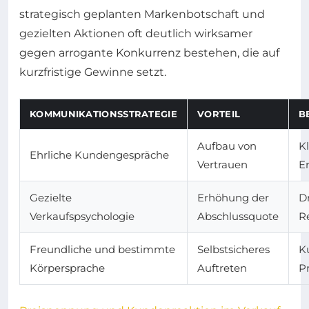
strategisch geplanten Markenbotschaft und
gezielten Aktionen oft deutlich wirksamer
gegen arrogante Konkurrenz bestehen, die auf
kurzfristige Gewinne setzt.
KOMMUNIKATIONSSTRATEGIE
VORTEIL
B
Aufbau von
K
Ehrliche Kundengespräche
Vertrauen
E
Gezielte
Erhöhung der
D
Verkaufspsychologie
Abschlussquote
R
Freundliche und bestimmte
Selbstsicheres
K
Körpersprache
Auftreten
P