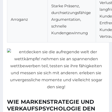
Verlus
Starke Präsenz,
langfri
durchsetzungsfähige
Kunden
Arroganz
Argumentation,
Entfre
schnelle
Kunden
Kundengewinnung
Vertra
WIE MARKENSTRATEGIE UND
VERKAUFSPSYCHOLOGIE DEN