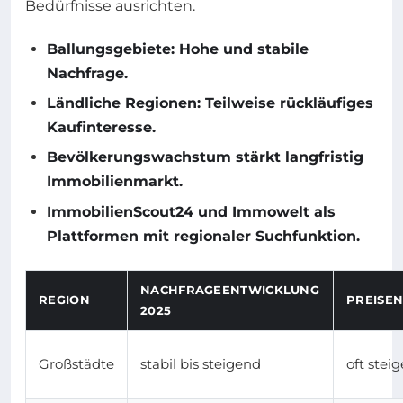
Bedürfnisse ausrichten.
Ballungsgebiete: Hohe und stabile
Nachfrage.
Ländliche Regionen: Teilweise rückläufiges
Kaufinteresse.
Bevölkerungswachstum stärkt langfristig
Immobilienmarkt.
ImmobilienScout24 und Immowelt als
Plattformen mit regionaler Suchfunktion.
NACHFRAGEENTWICKLUNG
REGION
PREISE
2025
Großstädte
stabil bis steigend
oft stei