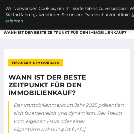
Wir verwenden Cookies, um Ihr Surferlebnis zu verbessern. 
MTUCLUB
Sie fortfahren, akzeptieren Sie unsere Datenschutzrichtlinie.
erfahren
STARTSEITE
FINANZEN & IMMOBILIEN
WANN IST DER BESTE ZEITPUNKT FÜR DEN IMMOBILIENKAUF?
FINANZEN & IMMOBILIEN
WANN IST DER BESTE
ZEITPUNKT FÜR DEN
IMMOBILIENKAUF?
Der Immobilienmarkt im Jahr 2025 präsentiert
sich facettenreich und dynamisch. Der Traum
vom eigenen Haus oder einer
Eigentumswohnung ist für […]