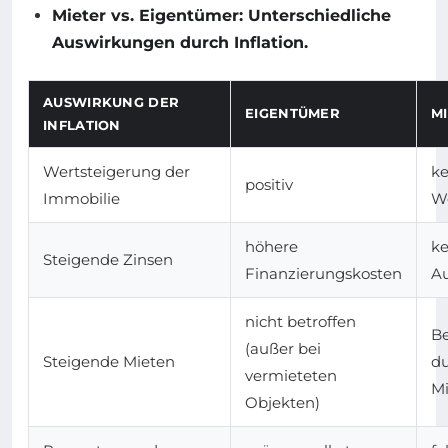
Mieter vs. Eigentümer: Unterschiedliche
Auswirkungen durch Inflation.
AUSWIRKUNG DER
EIGENTÜMER
M
INFLATION
Wertsteigerung der
ke
positiv
Immobilie
We
höhere
ke
Steigende Zinsen
Finanzierungskosten
A
nicht betroffen
Be
(außer bei
Steigende Mieten
du
vermieteten
Mi
Objekten)