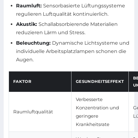
Raumluft:
Sensorbasierte Lüftungssysteme
regulieren Luftqualität kontinuierlich.
Akustik:
Schallabsorbierende Materialien
reduzieren Lärm und Stress.
Beleuchtung:
Dynamische Lichtsysteme und
individuelle Arbeitsplatzlampen schonen die
Augen.
B
FAKTOR
GESUNDHEITSEFFEKT
U
Verbesserte
Konzentration und
Ge
Raumluftqualität
geringere
L
Krankheitsrate