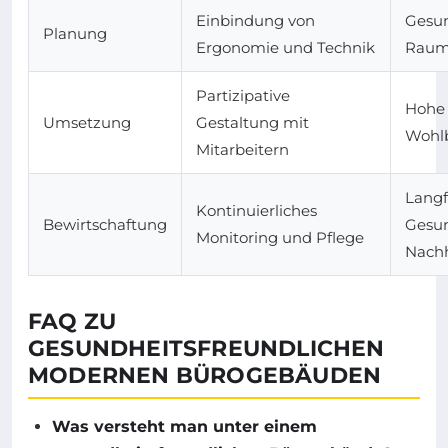
Einbindung von
Gesun
Planung
Ergonomie und Technik
Raum
Partizipative
Hohe
Umsetzung
Gestaltung mit
Wohl
Mitarbeitern
Langf
Kontinuierliches
Bewirtschaftung
Gesu
Monitoring und Pflege
Nachh
FAQ ZU
GESUNDHEITSFREUNDLICHEN
MODERNEN BÜROGEBÄUDEN
Was versteht man unter einem