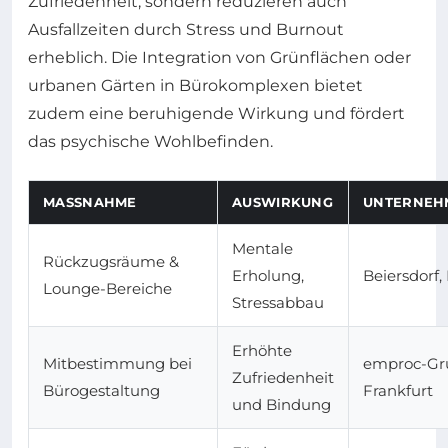
Zufriedenheit, sondern reduzieren auch
Ausfallzeiten durch Stress und Burnout
erheblich. Die Integration von Grünflächen oder
urbanen Gärten in Bürokomplexen bietet
zudem eine beruhigende Wirkung und fördert
das psychische Wohlbefinden.
MASSNAHME
AUSWIRKUNG
UNTERNEHM
Mentale
Rückzugsräume &
Erholung,
Beiersdorf, 
Lounge-Bereiche
Stressabbau
Erhöhte
Mitbestimmung bei
emproc-Gr
Zufriedenheit
Bürogestaltung
Frankfurt
und Bindung