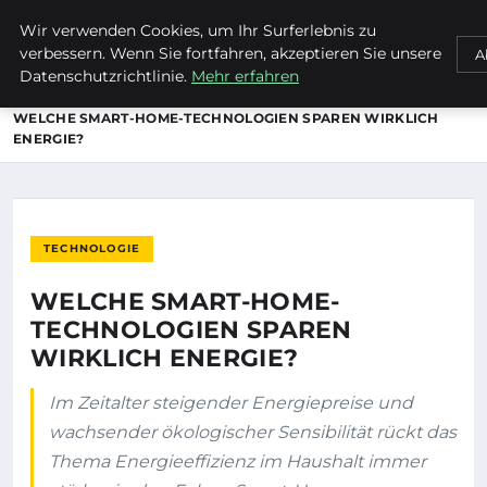
Wir verwenden Cookies, um Ihr Surferlebnis zu
MTUCLUB
verbessern. Wenn Sie fortfahren, akzeptieren Sie unsere
A
Datenschutzrichtlinie.
Mehr erfahren
STARTSEITE
TECHNOLOGIE
WELCHE SMART-HOME-TECHNOLOGIEN SPAREN WIRKLICH
ENERGIE?
TECHNOLOGIE
WELCHE SMART-HOME-
TECHNOLOGIEN SPAREN
WIRKLICH ENERGIE?
Im Zeitalter steigender Energiepreise und
wachsender ökologischer Sensibilität rückt das
Thema Energieeffizienz im Haushalt immer