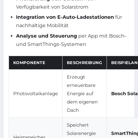
Verfügbarkeit von Solarstrom
Integration von E-Auto-Ladestationen
für
nachhaltige Mobilität
Analyse und Steuerung
per App mit Bosch-
und SmartThings-Systemen
KOMPONENTE
BESCHREIBUNG
BEISPIELAN
Erzeugt
erneuerbare
Photovoltaikanlage
Energie auf
Bosch Sola
dem eigenen
Dach
Speichert
Solarenergie
SmartThin
Heimspeicher