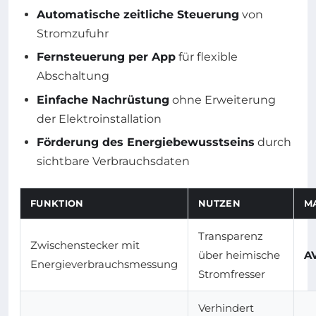
Automatische zeitliche Steuerung
von
Stromzufuhr
Fernsteuerung per App
für flexible
Abschaltung
Einfache Nachrüstung
ohne Erweiterung
der Elektroinstallation
Förderung des Energiebewusstseins
durch
sichtbare Verbrauchsdaten
FUNKTION
NUTZEN
M
Transparenz
Zwischenstecker mit
über heimische
AV
Energieverbrauchsmessung
Stromfresser
Verhindert