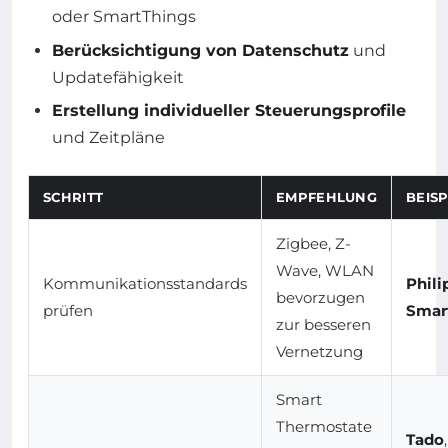
oder SmartThings
Berücksichtigung von Datenschutz
und
Updatefähigkeit
Erstellung individueller Steuerungsprofile
und Zeitpläne
SCHRITT
EMPFEHLUNG
BEISP
Zigbee, Z-
Wave, WLAN
Kommunikationsstandards
Phili
bevorzugen
prüfen
Smar
zur besseren
Vernetzung
Smart
Thermostate
Tado