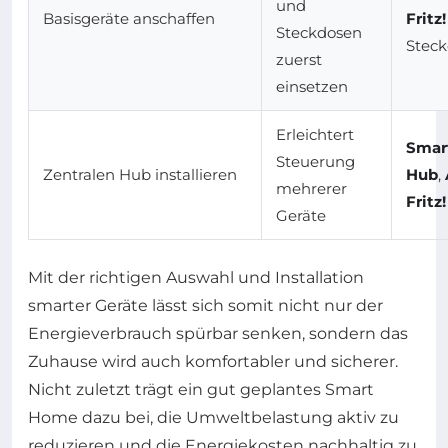
und
Basisgeräte anschaffen
Fritz!
Steckdosen
Stec
zuerst
einsetzen
Erleichtert
Smar
Steuerung
Zentralen Hub installieren
Hub
,
mehrerer
Fritz
Geräte
Mit der richtigen Auswahl und Installation
smarter Geräte lässt sich somit nicht nur der
Energieverbrauch spürbar senken, sondern das
Zuhause wird auch komfortabler und sicherer.
Nicht zuletzt trägt ein gut geplantes Smart
Home dazu bei, die Umweltbelastung aktiv zu
reduzieren und die Energiekosten nachhaltig zu