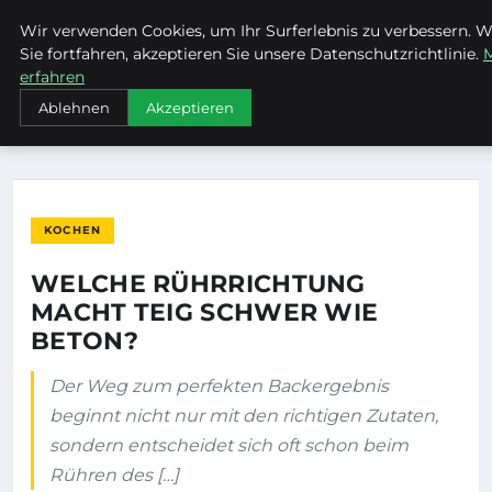
Wir verwenden Cookies, um Ihr Surferlebnis zu verbessern. 
MTUCLUB
Sie fortfahren, akzeptieren Sie unsere Datenschutzrichtlinie.
erfahren
STARTSEITE
KOCHEN
Ablehnen
Akzeptieren
WELCHE RÜHRRICHTUNG MACHT TEIG SCHWER WIE BETON?
KOCHEN
WELCHE RÜHRRICHTUNG
MACHT TEIG SCHWER WIE
BETON?
Der Weg zum perfekten Backergebnis
beginnt nicht nur mit den richtigen Zutaten,
sondern entscheidet sich oft schon beim
Rühren des […]