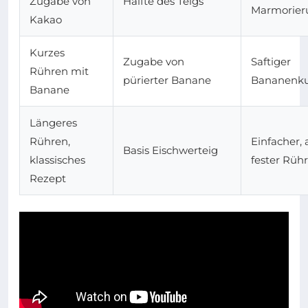
Zugabe von
Hälfte des Teigs
Marmorier
Kakao
Kurzes
Zugabe von
Saftiger
Rühren mit
pürierter Banane
Bananenk
Banane
Längeres
Rühren,
Einfacher, 
Basis Eischwerteig
klassisches
fester Rühr
Rezept