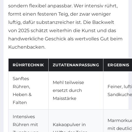
sondern flexibel anpassbar. Wer intensiv rührt,
formt einen festeren Teig, der zwar weniger
luftig, dafür substanzreicher ist. Die Backwelt
von 2025 schätzt weiterhin die Kunst und das
handwerkliche Geschick als wertvolles Gut beim
Kuchenbacken.
RÜHRTECHNIK
ZUTATENANPASSUNG
ERGEBNIS
Sanftes
Mehl teilweise
Rühren,
Feiner, luft
ersetzt durch
Heben &
Sandkuch
Maisstärke
Falten
Intensives
Marmorku
Rühren mit
Kakaopulver in
mit deutli