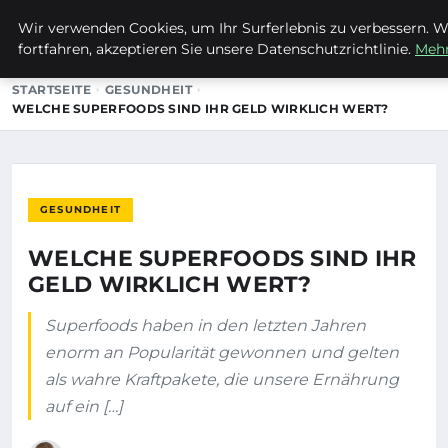
Wir verwenden Cookies, um Ihr Surferlebnis zu verbessern. W
MTUCLUB
fortfahren, akzeptieren Sie unsere Datenschutzrichtlinie.
Mehr
STARTSEITE
GESUNDHEIT
WELCHE SUPERFOODS SIND IHR GELD WIRKLICH WERT?
GESUNDHEIT
WELCHE SUPERFOODS SIND IHR
GELD WIRKLICH WERT?
Superfoods haben in den letzten Jahren
enorm an Popularität gewonnen und gelten
als wahre Kraftpakete, die unsere Ernährung
auf ein […]