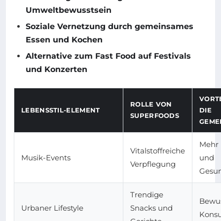
Umweltbewusstsein
Soziale Vernetzung durch gemeinsames
Essen und Kochen
Alternative zum Fast Food auf Festivals
und Konzerten
VORTE
ROLLE VON
LEBENSSTIL-ELEMENT
DIE
SUPERFOODS
GEME
Mehr 
Vitalstoffreiche
Musik-Events
und
Verpflegung
Gesun
Trendige
Bewus
Urbaner Lifestyle
Snacks und
Kons