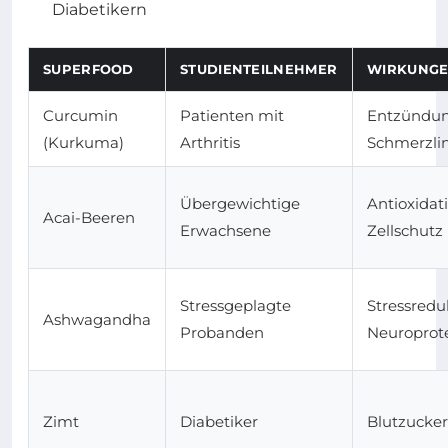
Diabetikern
SUPERFOOD
STUDIENTEILNEHMER
WIRKUNG
Curcumin
Patienten mit
Entzündu
(Kurkuma)
Arthritis
Schmerzli
Übergewichtige
Antioxidati
Acai-Beeren
Erwachsene
Zellschutz
Stressgeplagte
Stressredu
Ashwagandha
Probanden
Neuroprot
Zimt
Diabetiker
Blutzucker