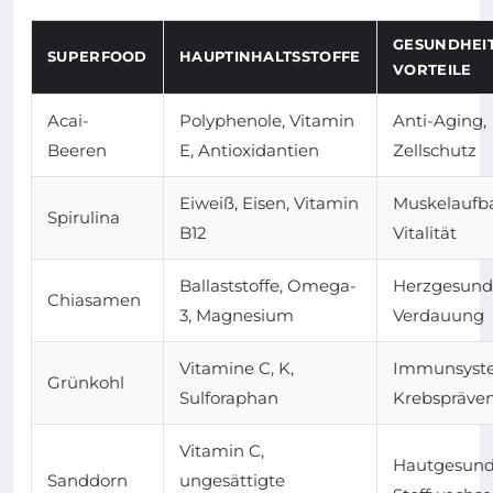
GESUNDHEI
SUPERFOOD
HAUPTINHALTSSTOFFE
VORTEILE
Acai-
Polyphenole, Vitamin
Anti-Aging,
Beeren
E, Antioxidantien
Zellschutz
Eiweiß, Eisen, Vitamin
Muskelaufb
Spirulina
B12
Vitalität
Ballaststoffe, Omega-
Herzgesundh
Chiasamen
3, Magnesium
Verdauung
Vitamine C, K,
Immunsyst
Grünkohl
Sulforaphan
Krebspräven
Vitamin C,
Hautgesund
Sanddorn
ungesättigte