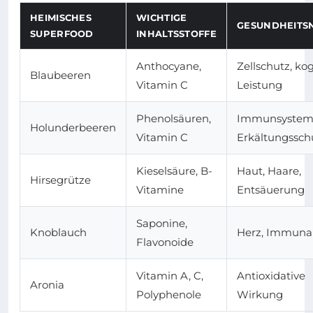
HEIMISCHES
WICHTIGE
GESUNDHEITS
SUPERFOOD
INHALTSSTOFFE
Anthocyane,
Zellschutz, kog
Blaubeeren
Vitamin C
Leistung
Phenolsäuren,
Immunsystem
Holunderbeeren
Vitamin C
Erkältungssch
Kieselsäure, B-
Haut, Haare,
Hirsegrütze
Vitamine
Entsäuerung
Saponine,
Knoblauch
Herz, Immun
Flavonoide
Vitamin A, C,
Antioxidative
Aronia
Polyphenole
Wirkung