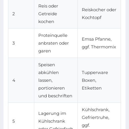
Reis oder
Reiskocher oder
2
Getreide
Kochtopf
kochen
Proteinquelle
Emsa Pfanne,
3
anbraten oder
ggf. Thermomix
garen
Speisen
abkühlen
Tupperware
4
lassen,
Boxen,
portionieren
Etiketten
und beschriften
Kühlschrank,
Lagerung im
Gefriertruhe,
5
Kühlschrank
ggf.
oder Gefrierfach