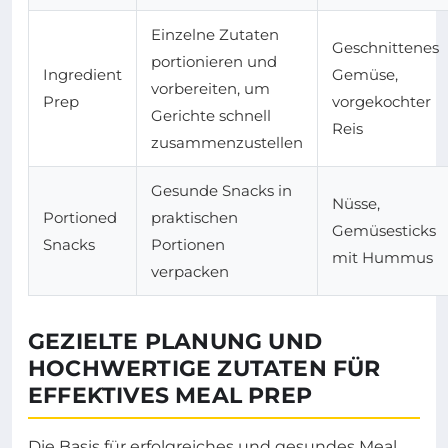
Einzelne Zutaten
Geschnittenes
portionieren und
Ingredient
Gemüse,
vorbereiten, um
Prep
vorgekochter
Gerichte schnell
Reis
zusammenzustellen
Gesunde Snacks in
Nüsse,
Portioned
praktischen
Gemüsesticks
Snacks
Portionen
mit Hummus
verpacken
GEZIELTE PLANUNG UND
HOCHWERTIGE ZUTATEN FÜR
EFFEKTIVES MEAL PREP
Die Basis für erfolgreiches und gesundes Meal