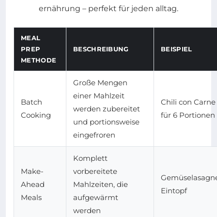
MEAL
PREP
BESCHREIBUNG
BEISPIEL
METHODE
Große Mengen
einer Mahlzeit
Batch
Chili con Carne
werden zubereitet
Cooking
für 6 Portionen
und portionsweise
eingefroren
Komplett
Make-
vorbereitete
Gemüselasagne
Ahead
Mahlzeiten, die
Eintopf
Meals
aufgewärmt
werden