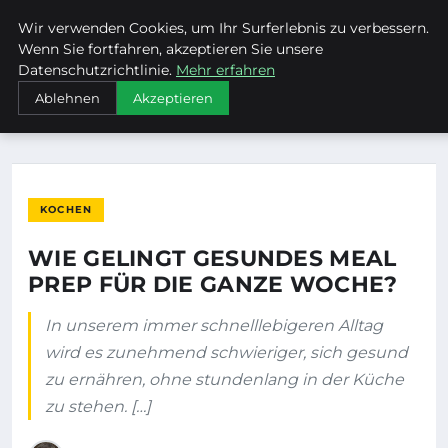
Wir verwenden Cookies, um Ihr Surferlebnis zu verbessern.
MTUCLUB
Wenn Sie fortfahren, akzeptieren Sie unsere
Datenschutzrichtlinie.
Mehr erfahren
STARTSEITE
KOCHEN
Ablehnen
Akzeptieren
WIE GELINGT GESUNDES MEAL PREP FÜR DIE GANZE WOCHE?
KOCHEN
WIE GELINGT GESUNDES MEAL
PREP FÜR DIE GANZE WOCHE?
In unserem immer schnelllebigeren Alltag
wird es zunehmend schwieriger, sich gesund
zu ernähren, ohne stundenlang in der Küche
zu stehen. […]